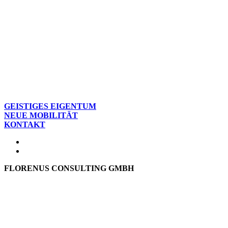
GEISTIGES EIGENTUM
NEUE MOBILITÄT
KONTAKT
FLORENUS CONSULTING GMBH
Hohenbrunner Weg 24d
82024 Taufkirchen
Telefon:
+49 89
61440953
E-Mail:
info@florenus.com