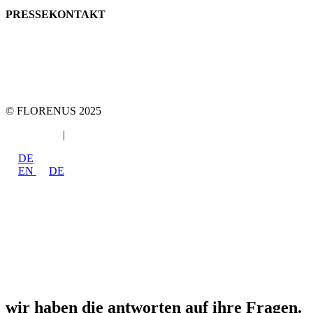
PRESSEKONTAKT
team::mt GmbH
marketing 4 tomorrow
Telefon +49 89 2000216 0
E-Mail: team@team-mt.de
© FLORENUS 2025
Datenschutz
|
Impressum
DE
EN
DE
wir haben die antworten auf ihre Fragen.