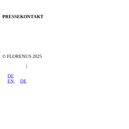
Telefon:
+49 89
61440953
E-Mail:
info@florenus.com
PRESSEKONTAKT
team::mt GmbH
marketing 4 tomorrow
Telefon +49 89 2000216 0
E-Mail: team@team-mt.de
© FLORENUS 2025
Datenschutz
|
Impressum
DE
EN
DE