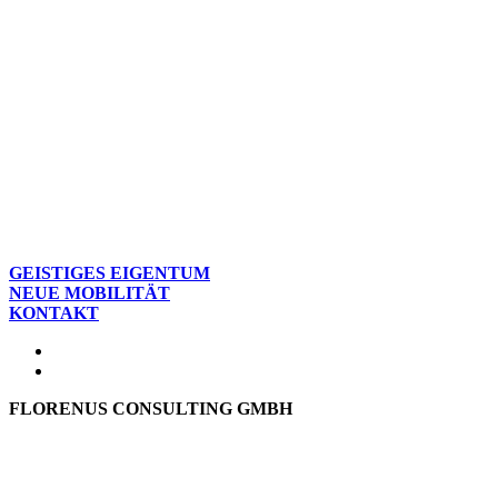
GEISTIGES EIGENTUM
NEUE MOBILITÄT
KONTAKT
FLORENUS CONSULTING GMBH
Hohenbrunner Weg 24d
82024 Taufkirchen