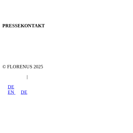
82024 Taufkirchen
Telefon:
+49 89
61440953
E-Mail:
info@florenus.com
PRESSEKONTAKT
team::mt GmbH
marketing 4 tomorrow
Telefon +49 89 2000216 0
E-Mail: team@team-mt.de
© FLORENUS 2025
Datenschutz
|
Impressum
DE
EN
DE